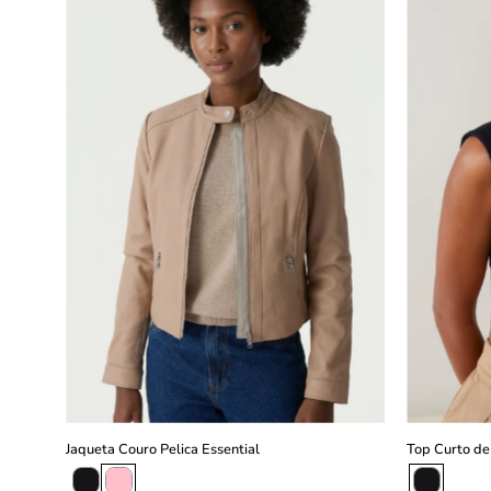
Pelica
Essential
-
Rosa
Claro
slideshow
Jaqueta Couro Pelica Essential
Top Curto de