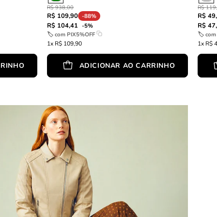
R$ 938,00
R$ 119
R$ 109,90
R$ 49
-88%
R$ 104,41
R$ 47
-5%
🏷 com
PIX5%OFF
🏷 co
1x R$ 109,90
1x R$ 
RRINHO
ADICIONAR AO CARRINHO