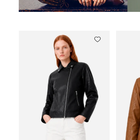
idworks|url=https://public.idwo
slideshow