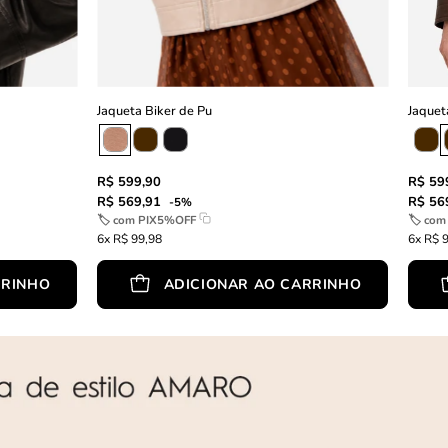
Jaqueta Biker de Pu
Jaquet
R$ 599,90
R$ 59
R$ 569,91
R$ 56
-5%
🏷 com
PIX5%OFF
🏷 co
6x R$ 99,98
6x R$ 
RRINHO
ADICIONAR AO CARRINHO