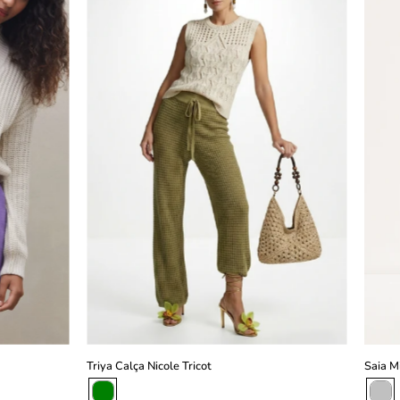
NICOLE
TRICOT
-
VERDE
slideshow
do,
a
w
Triya Calça Nicole Tricot
Saia M