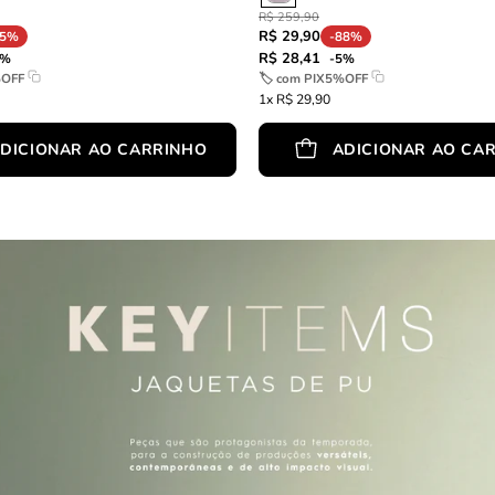
R$ 259,90
R$ 29,90
85%
-88%
R$ 28,41
5%
-5%
%OFF
🏷 com
PIX5%OFF
1x R$ 29,90
DICIONAR AO CARRINHO
ADICIONAR AO CA