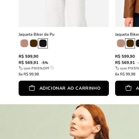
Jaqueta Biker de Pu
Jaqueta Bike
R$ 599,90
R$ 599,90
R$ 569,91
R$ 569,91
-5%
🏷 com
PIX5%OFF
🏷 com
PIX5
6x R$ 99,98
6x R$ 99,98
ADICIONAR AO CARRINHO
A