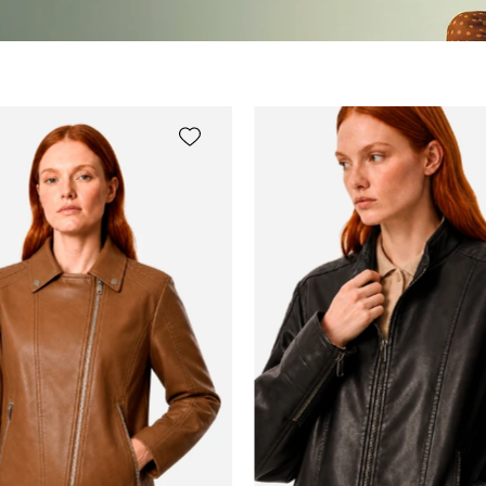
rks.com.br/Image/11147062.jpg
idworks|url=https://public.idworks.com.br/Image/1
idworks|u
slideshow
slidesho