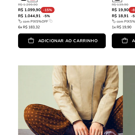
R$ 1.299,90
R$ 139,90
R$ 1.099,90
R$ 19,90
-15%
-
R$ 1.044,91
R$ 18,91
-5%
-
🏷 com
PIX5%OFF
🏷 com
PIX5
6x R$ 183,32
1x R$ 19,90
ADICIONAR AO CARRINHO
A